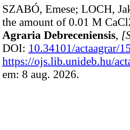
SZABÓ, Emese; LOCH, Jakab
the amount of 0.01 M CaCl2
Agraria Debreceniensis
,
[S
DOI:
10.34101/actaagrar/1
https://ojs.lib.unideb.hu/ac
em: 8 aug. 2026.