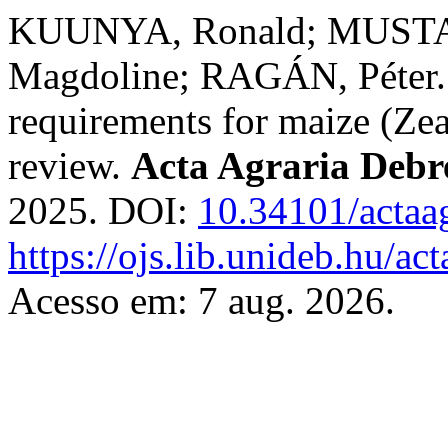
KUUNYA, Ronald; MUS
Magdoline; RAGÁN, Péter. So
requirements for maize (Zea
review.
Acta Agraria Debr
2025. DOI:
10.34101/actaa
https://ojs.lib.unideb.hu/ac
Acesso em: 7 aug. 2026.