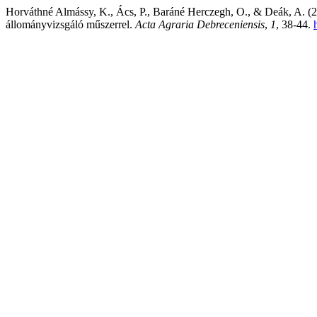
Horváthné Almássy, K., Ács, P., Baráné Herczegh, O., & Deák, A. (20
állományvizsgáló műszerrel.
Acta Agraria Debreceniensis
,
1
, 38-44.