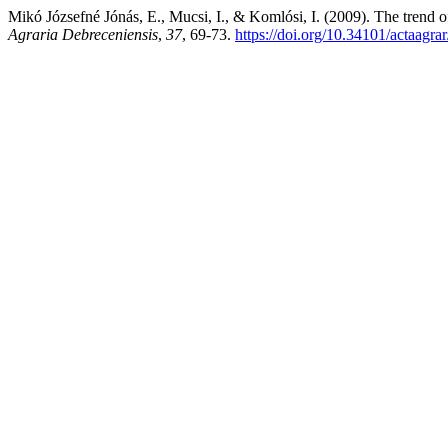
Mikó Józsefné Jónás, E., Mucsi, I., & Komlósi, I. (2009). The trend o
Agraria Debreceniensis
,
37
, 69-73.
https://doi.org/10.34101/actaagra