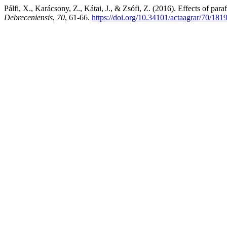
Pálfi, X., Karácsony, Z., Kátai, J., & Zsófi, Z. (2016). Effects of par
Debreceniensis
,
70
, 61-66.
https://doi.org/10.34101/actaagrar/70/181