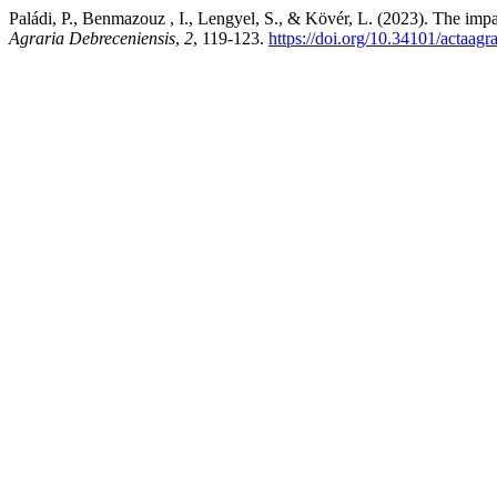
Paládi, P., Benmazouz , I., Lengyel, S., & Kövér, L. (2023). The i
Agraria Debreceniensis
,
2
, 119-123.
https://doi.org/10.34101/actaagr