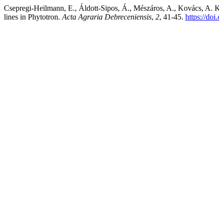
Csepregi-Heilmann, E., Áldott-Sipos, Á., Mészáros, A., Kovács, A. K.,
lines in Phytotron.
Acta Agraria Debreceniensis
,
2
, 41-45.
https://do