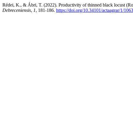
Rédei, K., & Ábri, T. (2022). Productivity of thinned black locust (R
Debreceniensis
,
1
, 181-186.
https://doi.org/10.34101/actaagrar/1/106