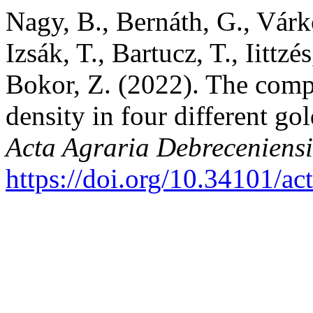
Nagy, B., Bernáth, G., Várko
Izsák, T., Bartucz, T., Iittzé
Bokor, Z. (2022). The comp
density in four different go
Acta Agraria Debreceniensi
https://doi.org/10.34101/ac