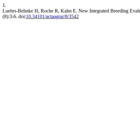
1.
Luehrs-Behnke H, Roche R, Kalm E. New Integrated Breeding Eva
(8):3-6. doi:
10.34101/actaagrar/8/3542