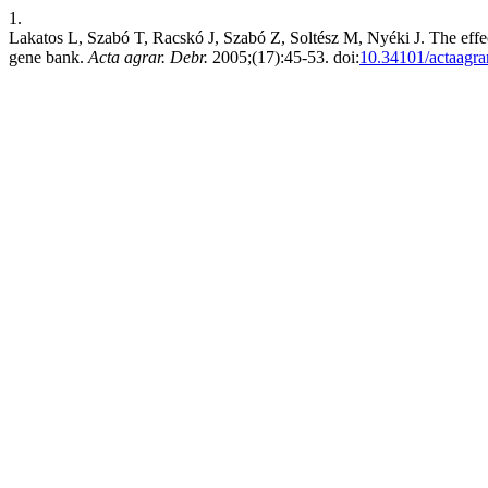
1.
Lakatos L, Szabó T, Racskó J, Szabó Z, Soltész M, Nyéki J. The effect
gene bank.
Acta agrar. Debr.
2005;(17):45-53. doi:
10.34101/actaagra