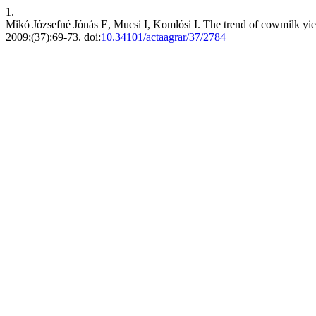
1.
Mikó Józsefné Jónás E, Mucsi I, Komlósi I. The trend of cowmilk yiel
2009;(37):69-73. doi:
10.34101/actaagrar/37/2784