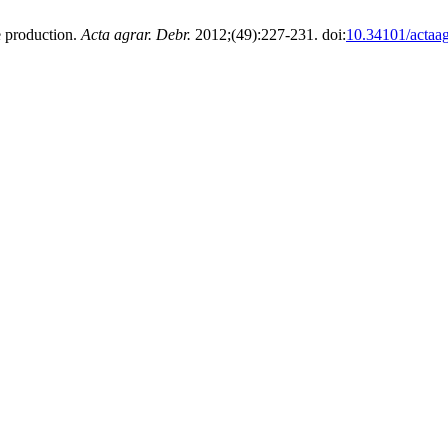
e production.
Acta agrar. Debr.
2012;(49):227-231. doi:
10.34101/actaa