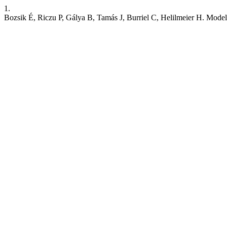
1.
Bozsik É, Riczu P, Gálya B, Tamás J, Burriel C, Helilmeier H. Modelli