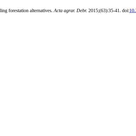
ng forestation alternatives.
Acta agrar. Debr.
2015;(63):35-41. doi:
10.