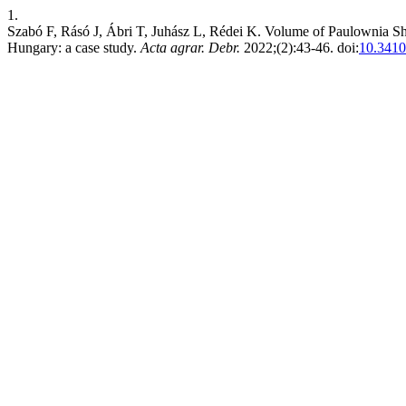
1.
Szabó F, Rásó J, Ábri T, Juhász L, Rédei K. Volume of Paulownia Sh
Hungary: a case study.
Acta agrar. Debr.
2022;(2):43-46. doi:
10.3410