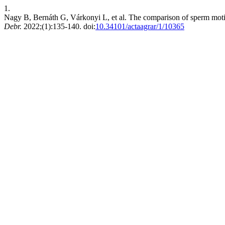
1.
Nagy B, Bernáth G, Várkonyi L, et al. The comparison of sperm motilit
Debr.
2022;(1):135-140. doi:
10.34101/actaagrar/1/10365