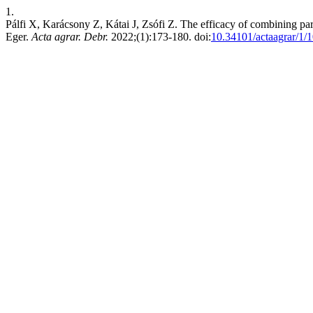
1.
Pálfi X, Karácsony Z, Kátai J, Zsófi Z. The efficacy of combining pa
Eger.
Acta agrar. Debr.
2022;(1):173-180. doi:
10.34101/actaagrar/1/