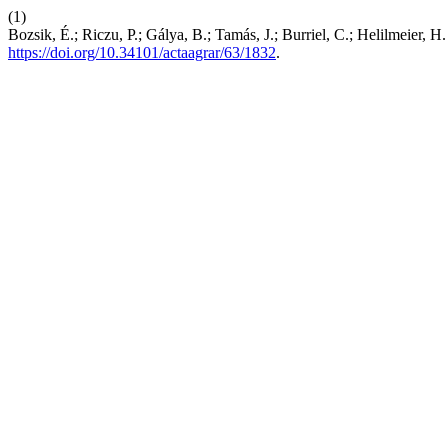
(1)
Bozsik, É.; Riczu, P.; Gálya, B.; Tamás, J.; Burriel, C.; Helilmeier, H
https://doi.org/10.34101/actaagrar/63/1832
.