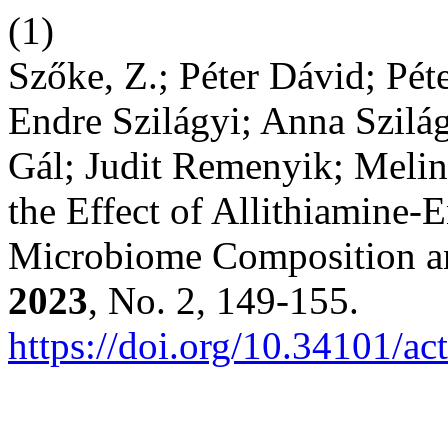
(1)
Szőke, Z.; Péter Dávid; Pét
Endre Szilágyi; Anna Szilá
Gál; Judit Remenyik; Melin
the Effect of Allithiamine-
Microbiome Composition a
2023
, No. 2, 149-155.
https://doi.org/10.34101/ac