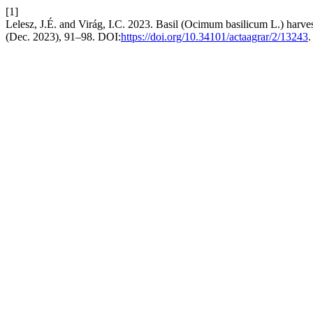
[1]
Lelesz, J.É. and Virág, I.C. 2023. Basil (Ocimum basilicum L.) harv
(Dec. 2023), 91–98. DOI:
https://doi.org/10.34101/actaagrar/2/13243
.