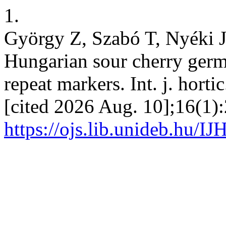
1.
György Z, Szabó T, Nyéki J
Hungarian sour cherry ger
repeat markers. Int. j. hortic
[cited 2026 Aug. 10];16(1):
https://ojs.lib.unideb.hu/IJ