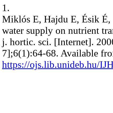
1.
Miklós E, Hajdu E, Ésik É, 
water supply on nutrient tra
j. hortic. sci. [Internet]. 2
7];6(1):64-68. Available fr
https://ojs.lib.unideb.hu/IJ