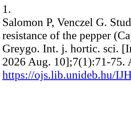
1.
Salomon P, Venczel G. Stud
resistance of the pepper (C
Greygo. Int. j. hortic. sci. 
2026 Aug. 10];7(1):71-75. 
https://ojs.lib.unideb.hu/IJ