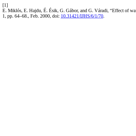
[1]
E. Miklós, E. Hajdu, É. Ésik, G. Gábor, and G. Váradi, “Effect of wate
1, pp. 64–68., Feb. 2000, doi:
10.31421/IJHS/6/1/70
.