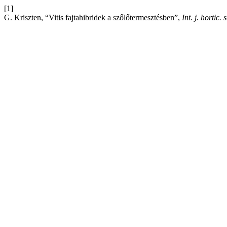
[1]
G. Kriszten, “Vitis fajtahibridek a szőlőtermesztésben”,
Int. j. hortic. s