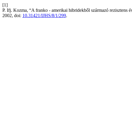
[1]
P. Ifj. Kozma, “A franko - amerikai hibridekből származó rezisztens és
2002, doi:
10.31421/IJHS/8/1/299
.