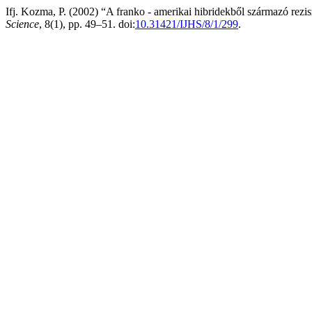
Ifj. Kozma, P. (2002) “A franko - amerikai hibridekből származó rezisz
Science
, 8(1), pp. 49–51. doi:
10.31421/IJHS/8/1/299
.