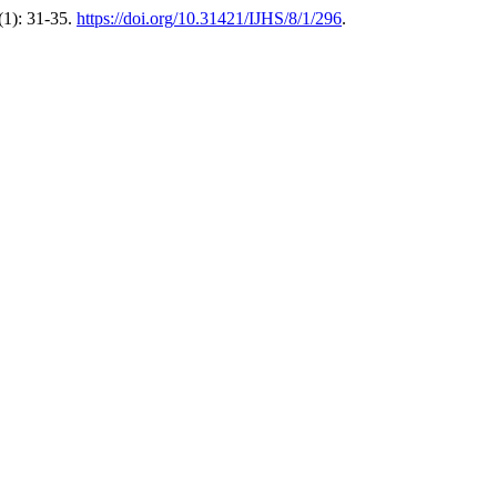
(1): 31-35.
https://doi.org/10.31421/IJHS/8/1/296
.