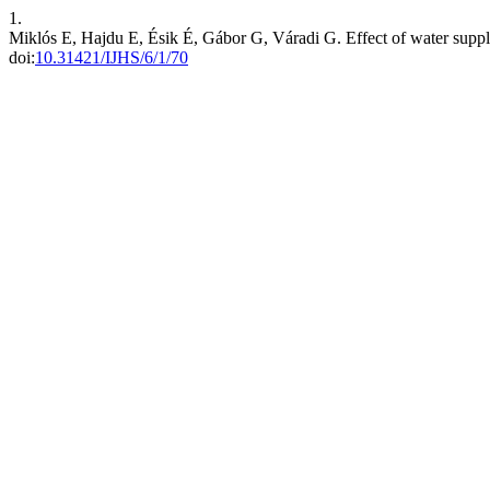
1.
Miklós E, Hajdu E, Ésik É, Gábor G, Váradi G. Effect of water supply 
doi:
10.31421/IJHS/6/1/70