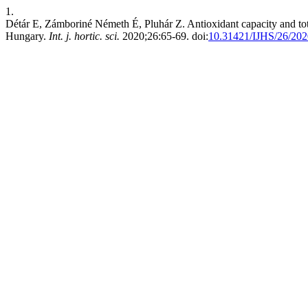
1.
Détár E, Zámboriné Németh É, Pluhár Z. Antioxidant capacity and tota
Hungary.
Int. j. hortic. sci.
2020;26:65-69. doi:
10.31421/IJHS/26/202