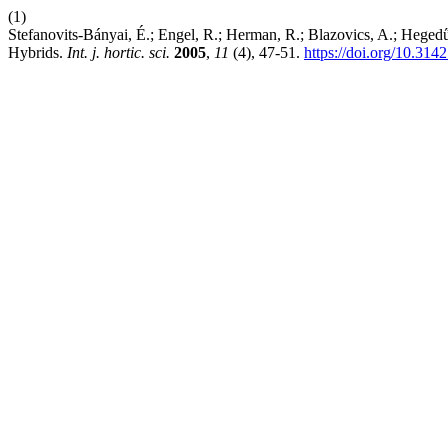
(1)
Stefanovits-Bányai, É.; Engel, R.; Herman, R.; Blazovics, A.; Hegedű
Hybrids.
Int. j. hortic. sci.
2005
,
11
(4), 47-51.
https://doi.org/10.314