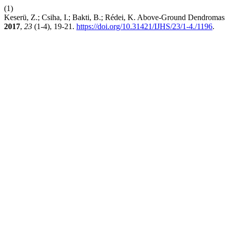
(1)
Keserü, Z.; Csiha, I.; Bakti, B.; Rédei, K. Above-Ground Dendromas
2017
,
23
(1-4), 19-21.
https://doi.org/10.31421/IJHS/23/1-4./1196
.