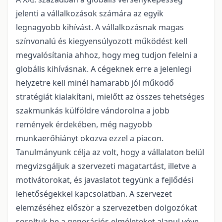
jelenti a vállalkozások számára az egyik
legnagyobb kihívást. A vállalkozásnak magas
színvonalú és kiegyensúlyozott működést kell
megvalósítania ahhoz, hogy meg tudjon felelni a
globális kihívásnak. A cégeknek erre a jelenlegi
helyzetre kell minél hamarabb jól működő
stratégiát kialakítani, mielőtt az összes tehetséges
szakmunkás külföldre vándorolna a jobb
remények érdekében, még nagyobb
munkaerőhiányt okozva ezzel a piacon.
Tanulmányunk célja az volt, hogy a vállalaton belül
megvizsgáljuk a szervezeti magatartást, illetve a
motivátorokat, és javaslatot tegyünk a fejlődési
lehetőségekkel kapcsolatban. A szervezet
elemzéséhez először a szervezetben dolgozókat
soroltuk be a generációs elméleteket alapul véve.