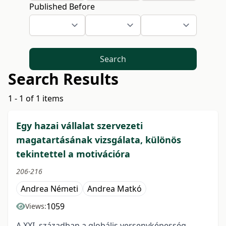
Published Before
Search
Search Results
1 - 1 of 1 items
Egy hazai vállalat szervezeti
magatartásának vizsgálata, különös
tekintettel a motivációra
206-216
Andrea Németi
Andrea Matkó
1059
Views:
A XXI. században a globális versenyképesség