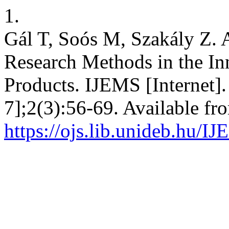
1.
Gál T, Soós M, Szakály Z.
Research Methods in the In
Products. IJEMS [Internet]
7];2(3):56-69. Available fr
https://ojs.lib.unideb.hu/I