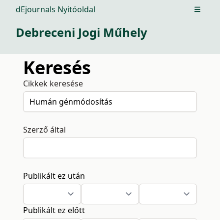
dEjournals Nyitóoldal
Open m
Debreceni Jogi Műhely
Keresés
Cikkek keresése
Szerző által
Publikált ez után
Publikált ez előtt