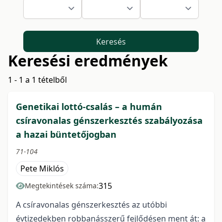
Keresés
Keresési eredmények
1 - 1 a 1 tételből
Genetikai lottó-csalás – a humán
csíravonalas génszerkesztés szabályozása
a hazai büntetőjogban
71-104
Pete Miklós
315
Megtekintések száma:
A csíravonalas génszerkesztés az utóbbi
évtizedekben robbanásszerű fejlődésen ment át: a