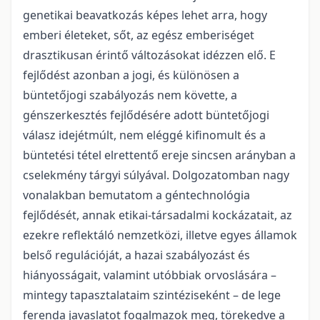
genetikai beavatkozás képes lehet arra, hogy
emberi életeket, sőt, az egész emberiséget
drasztikusan érintő változásokat idézzen elő. E
fejlődést azonban a jogi, és különösen a
büntetőjogi szabályozás nem követte, a
génszerkesztés fejlődésére adott büntetőjogi
válasz idejétmúlt, nem eléggé kifinomult és a
büntetési tétel elrettentő ereje sincsen arányban a
cselekmény tárgyi súlyával. Dolgozatomban nagy
vonalakban bemutatom a géntechnológia
fejlődését, annak etikai-társadalmi kockázatait, az
ezekre reflektáló nemzetközi, illetve egyes államok
belső regulációját, a hazai szabályozást és
hiányosságait, valamint utóbbiak orvoslására –
mintegy tapasztalataim szintéziseként – de lege
ferenda javaslatot fogalmazok meg, törekedve a