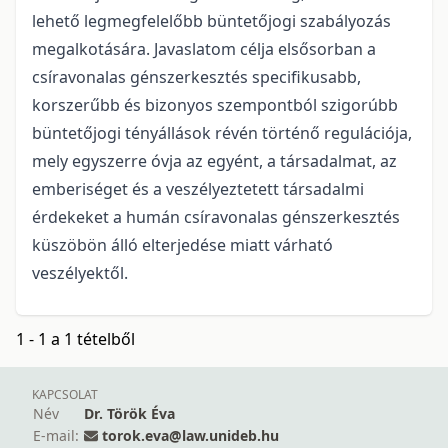
lehető legmegfelelőbb büntetőjogi szabályozás
megalkotására. Javaslatom célja elsősorban a
csíravonalas génszerkesztés specifikusabb,
korszerűbb és bizonyos szempontból szigorúbb
büntetőjogi tényállások révén történő regulációja,
mely egyszerre óvja az egyént, a társadalmat, az
emberiséget és a veszélyeztetett társadalmi
érdekeket a humán csíravonalas génszerkesztés
küszöbön álló elterjedése miatt várható
veszélyektől.
1 - 1 a 1 tételből
KAPCSOLAT
Név
Dr. Török Éva
E-mail:
torok.eva@law.unideb.hu