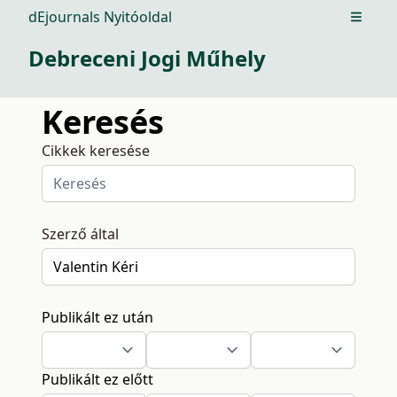
dEjournals Nyitóoldal
Open m
Debreceni Jogi Műhely
Keresés
Cikkek keresése
Szerző által
Publikált ez után
Publikált ez előtt