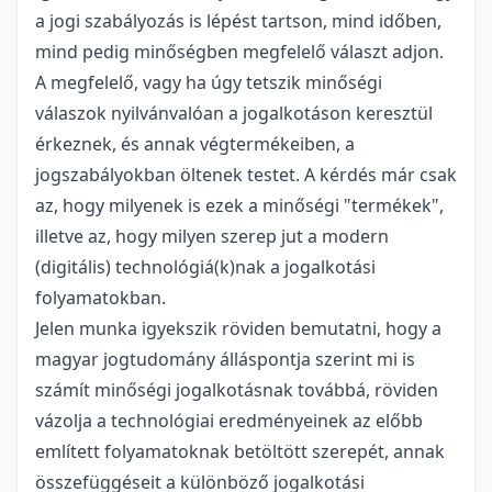
a jogi szabályozás is lépést tartson, mind időben,
mind pedig minőségben megfelelő választ adjon.
A megfelelő, vagy ha úgy tetszik minőségi
válaszok nyilvánvalóan a jogalkotáson keresztül
érkeznek, és annak végtermékeiben, a
jogszabályokban öltenek testet. A kérdés már csak
az, hogy milyenek is ezek a minőségi
"
termékek
"
,
illetve az, hogy milyen szerep jut a modern
(digitális) technológiá(k)nak a jogalkotási
folyamatokban.
Jelen munka igyekszik röviden bemutatni, hogy a
magyar jogtudomány álláspontja szerint mi is
számít minőségi jogalkotásnak továbbá, röviden
vázolja a technológiai eredményeinek az előbb
említett folyamatoknak betöltött szerepét, annak
összefüggéseit a különböző jogalkotási