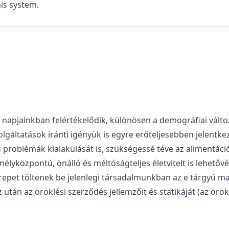
his system.
ja napjainkban felértékelődik, különösen a demográfiai vál
gáltatások iránti igényük is egyre erőteljesebben jelentke
 problémák kialakulását is, szükségessé téve az alimentáció
mélyközpontú, önálló és méltóságteljes életvitelt is lehetőv
erepet töltenek be jelenlegi társadalmunkban az e tárgyú m
 után az öröklési szerződés jellemzőit és statikáját (az örök