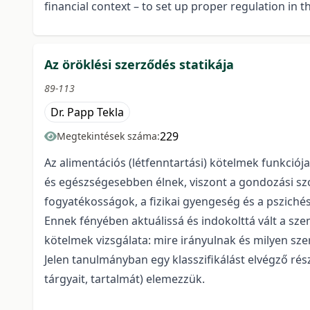
financial context – to set up proper regulation in t
Az öröklési szerződés statikája
89-113
Dr. Papp Tekla
229
Megtekintések száma:
Az alimentációs (létfenntartási) kötelmek funkció
és egészségesebben élnek, viszont a gondozási szol
fogyatékosságok, a fizikai gyengeség és a pszichés
Ennek fényében aktuálissá és indokolttá vált a sze
kötelmek vizsgálata: mire irányulnak és milyen sz
Jelen tanulmányban egy klasszifikálást elvégző rész
tárgyait, tartalmát) elemezzük.