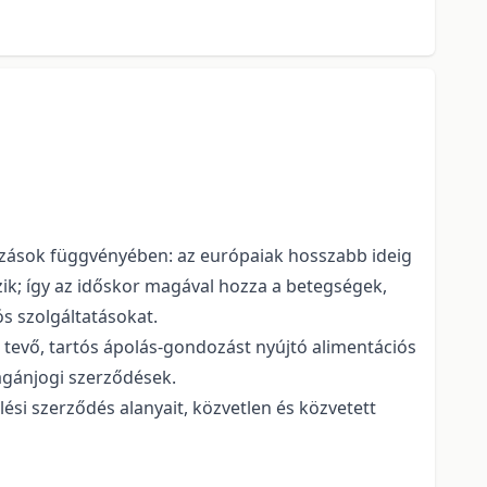
tozások függvényében: az európaiak hosszabb ideig
zik; így az időskor magával hozza a betegségek,
s szolgáltatásokat.
é tevő, tartós ápolás-gondozást nyújtó alimentációs
agánjogi szerződések.
lési szerződés alanyait, közvetlen és közvetett