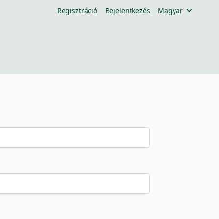
Regisztráció
Bejelentkezés
Magyar