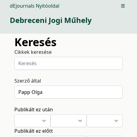
dEjournals Nyitóoldal
Open m
Debreceni Jogi Műhely
Keresés
Cikkek keresése
Szerző által
Publikált ez után
Publikált ez előtt