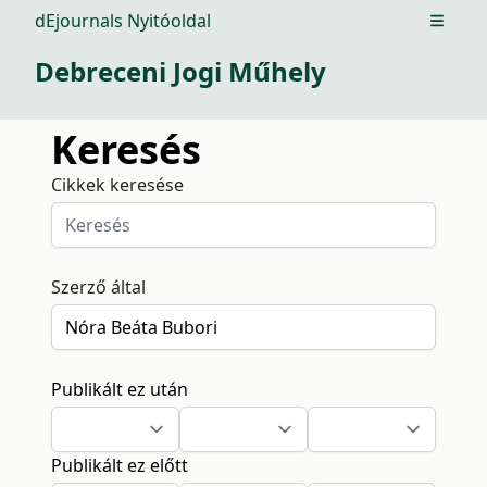
dEjournals Nyitóoldal
Open m
Debreceni Jogi Műhely
Keresés
Cikkek keresése
Szerző által
Publikált ez után
Publikált ez előtt