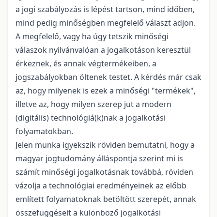
a jogi szabályozás is lépést tartson, mind időben,
mind pedig minőségben megfelelő választ adjon.
A megfelelő, vagy ha úgy tetszik minőségi
válaszok nyilvánvalóan a jogalkotáson keresztül
érkeznek, és annak végtermékeiben, a
jogszabályokban öltenek testet. A kérdés már csak
az, hogy milyenek is ezek a minőségi
"
termékek
"
,
illetve az, hogy milyen szerep jut a modern
(digitális) technológiá(k)nak a jogalkotási
folyamatokban.
Jelen munka igyekszik röviden bemutatni, hogy a
magyar jogtudomány álláspontja szerint mi is
számít minőségi jogalkotásnak továbbá, röviden
vázolja a technológiai eredményeinek az előbb
említett folyamatoknak betöltött szerepét, annak
összefüggéseit a különböző jogalkotási