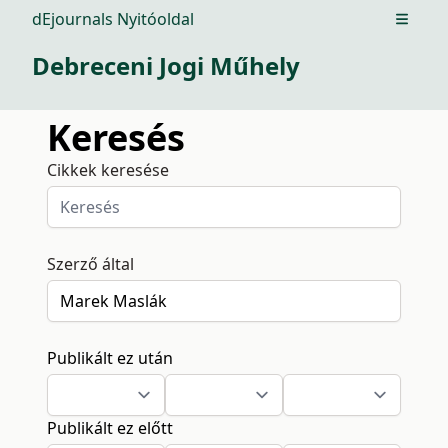
dEjournals Nyitóoldal
Open m
Debreceni Jogi Műhely
Keresés
Cikkek keresése
Szerző által
Publikált ez után
Publikált ez előtt