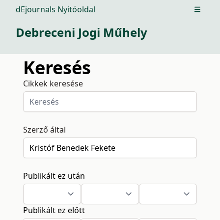
dEjournals Nyitóoldal
Open m
Debreceni Jogi Műhely
Keresés
Cikkek keresése
Szerző által
Publikált ez után
Publikált ez előtt