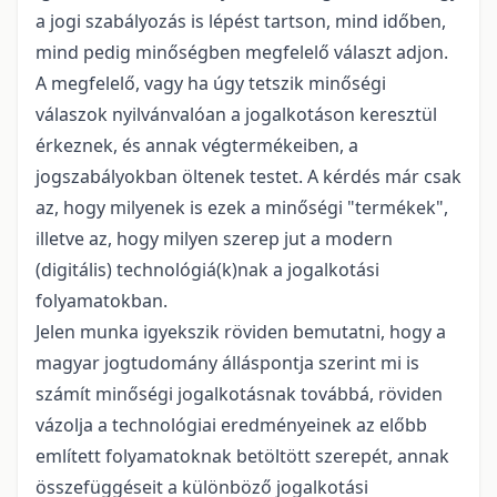
a jogi szabályozás is lépést tartson, mind időben,
mind pedig minőségben megfelelő választ adjon.
A megfelelő, vagy ha úgy tetszik minőségi
válaszok nyilvánvalóan a jogalkotáson keresztül
érkeznek, és annak végtermékeiben, a
jogszabályokban öltenek testet. A kérdés már csak
az, hogy milyenek is ezek a minőségi
"
termékek
"
,
illetve az, hogy milyen szerep jut a modern
(digitális) technológiá(k)nak a jogalkotási
folyamatokban.
Jelen munka igyekszik röviden bemutatni, hogy a
magyar jogtudomány álláspontja szerint mi is
számít minőségi jogalkotásnak továbbá, röviden
vázolja a technológiai eredményeinek az előbb
említett folyamatoknak betöltött szerepét, annak
összefüggéseit a különböző jogalkotási