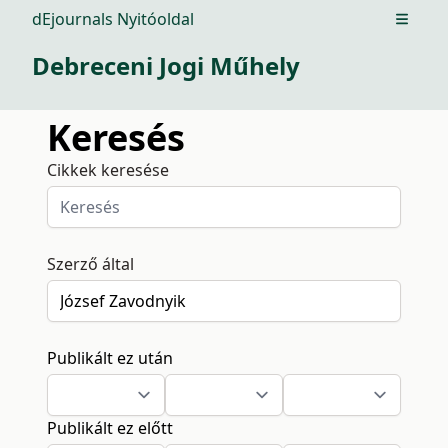
dEjournals Nyitóoldal
Open m
Debreceni Jogi Műhely
Keresés
Cikkek keresése
Szerző által
Publikált ez után
Publikált ez előtt