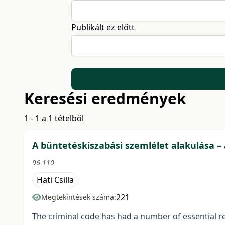
Publikált ez előtt
Keresési eredmények
1 - 1 a 1 tételből
A büntetéskiszabási szemlélet alakulása 
96-110
Hati Csilla
221
Megtekintések száma:
The criminal code has had a number of essential r