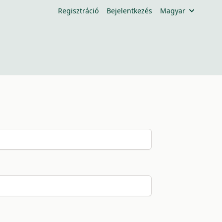
Regisztráció
Bejelentkezés
Magyar