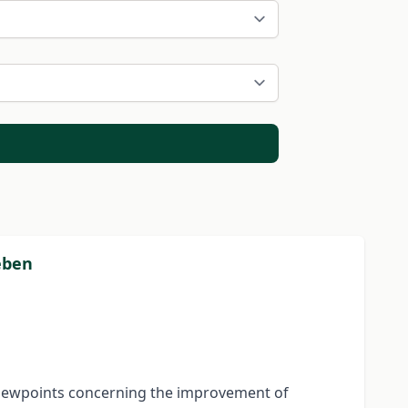
ében
t viewpoints concerning the improvement of