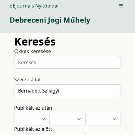
dEjournals Nyitóoldal
Open m
Debreceni Jogi Műhely
Keresés
Cikkek keresése
Szerző által
Publikált ez után
Publikált ez előtt