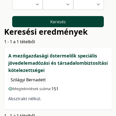
Keresés
Keresési eredmények
1 - 1 a 1 tételből
A mezőgazdasági őstermelők speciális
jövedelemadózási és társadalombiztosítási
kötelezettségei
Szilágyi Bernadett
151
Megtekintések száma:
Absztrakt nélkül.
1 - 1 a 1 tételből