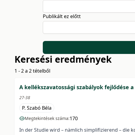
Publikált ez előtt
Keresési eredmények
1 - 2 a 2 tételből
A kellékszavatossági szabályok fejlődése a
27-38
P. Szabó Béla
170
Megtekintések száma:
In der Studie wird – nämlich simplifizierend – d