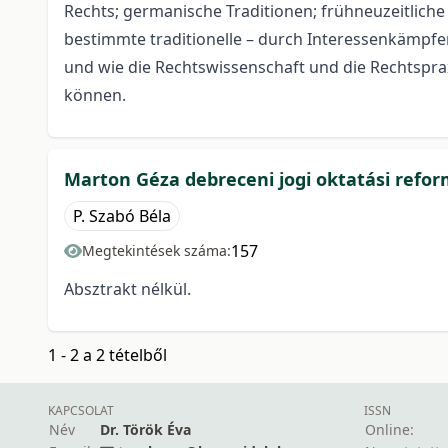
Rechts; germanische Traditionen; frühneuzeitliche 
bestimmte traditionelle – durch Interessenkämp
und wie die Rechtswissenschaft und die Rechtspr
können.
Marton Géza debreceni jogi oktatási refor
P. Szabó Béla
157
Megtekintések száma:
Absztrakt nélkül.
1 - 2 a 2 tételből
KAPCSOLAT
ISSN
Név
Dr. Török Éva
Online: