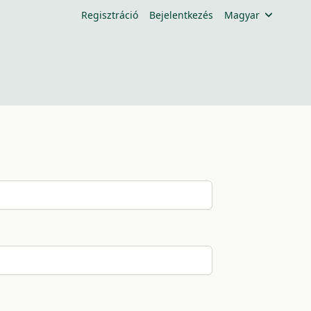
Regisztráció
Bejelentkezés
Magyar