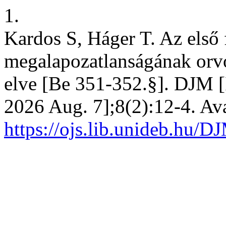
1.
Kardos S, Háger T. Az első 
megalapozatlanságának orvo
elve [Be 351-352.§]. DJM [I
2026 Aug. 7];8(2):12-4. Ava
https://ojs.lib.unideb.hu/D