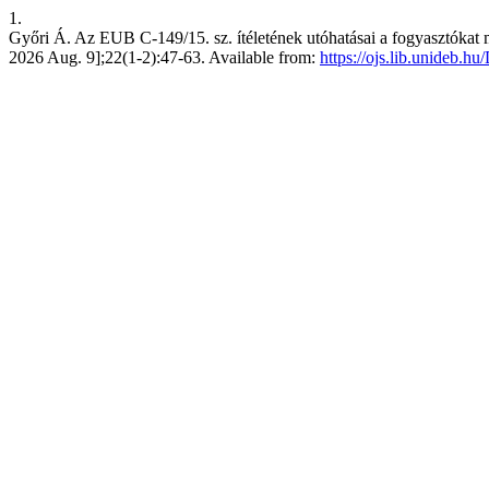
1.
Győri Á. Az EUB C-149/15. sz. ítéletének utóhatásai a fogyasztókat m
2026 Aug. 9];22(1-2):47-63. Available from:
https://ojs.lib.unideb.h