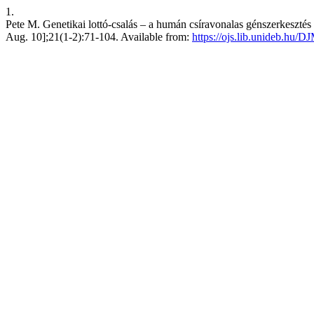
1.
Pete M. Genetikai lottó-csalás – a humán csíravonalas génszerkesztés
Aug. 10];21(1-2):71-104. Available from:
https://ojs.lib.unideb.hu/D