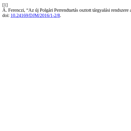
[1]
Á. Ferenczi, “Az új Polgári Perrendtartás osztott tárgyalási rendszere
doi:
10.24169/DJM/2016/1-2/8
.