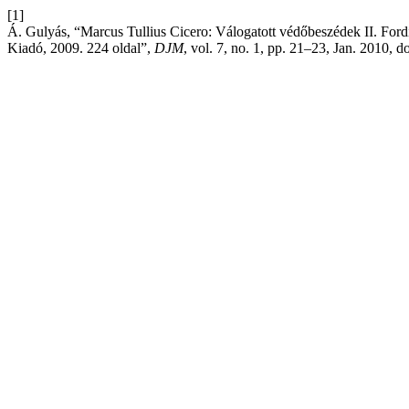
[1]
Á. Gulyás, “Marcus Tullius Cicero: Válogatott védőbeszédek II. Fordít
Kiadó, 2009. 224 oldal”,
DJM
, vol. 7, no. 1, pp. 21–23, Jan. 2010, d